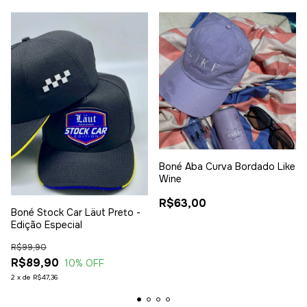
Boné Aba Curva Bordado Like
Wine
R$63,00
Boné Stock Car Läut Preto -
Edição Especial
R$99,90
R$89,90
10
% OFF
2
x
de
R$47,36