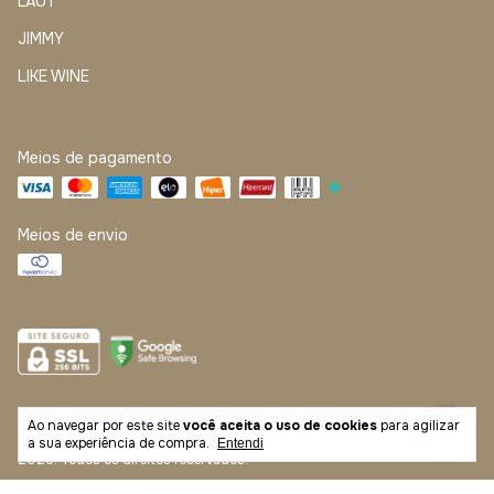
LÄUT
JIMMY
LIKE WINE
Meios de pagamento
Meios de envio
Ao navegar por este site
você aceita o uso de cookies
para agilizar
Copyright CIEC Cervejaria Artesanal Ltda. - 26575700000106 -
a sua experiência de compra.
Entendi
2026. Todos os direitos reservados.