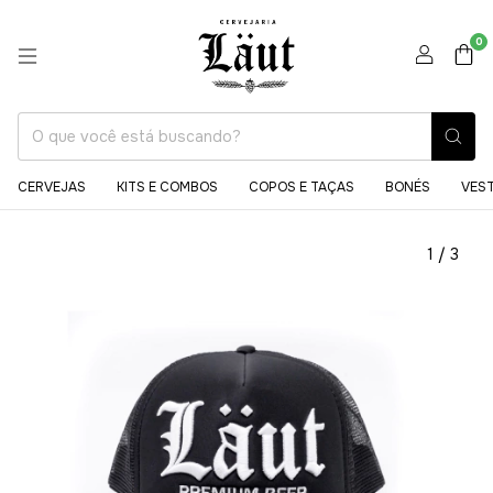
0
CERVEJAS
KITS E COMBOS
COPOS E TAÇAS
BONÉS
VES
1
/
3