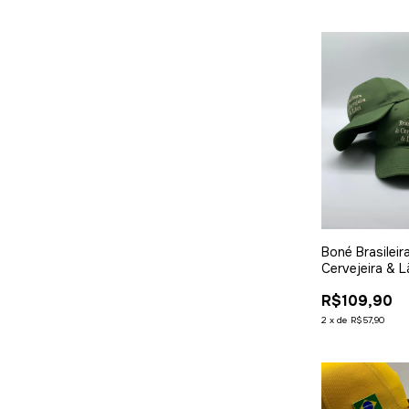
Boné Brasileir
Cervejeira & L
R$109,90
2
x
de
R$57,90