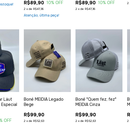
R$89,90
R$89,90
10
% OFF
10
% OFF
2
estoque!
2
x
de
R$47,36
2
x
de
R$47,36
Atenção, última peça!
r Läut
Boné MEIDIA Legado
Boné "Quem fez, fez"
B
 Especial
Bege
MEIDIA Cinza
M
R$99,90
R$99,90
% OFF
2
x
de
R$52,63
2
x
de
R$52,63
2