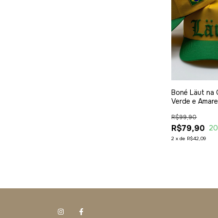
Boné Läut na
Verde e Amare
R$99,90
R$79,90
2
2
x
de
R$42,09