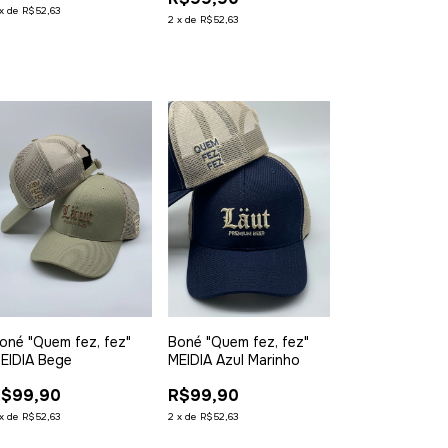
x
de
R$52,63
2
x
de
R$52,63
oné "Quem fez, fez"
Boné "Quem fez, fez"
EIDIA Bege
MEIDIA Azul Marinho
R$99,90
R$99,90
x
de
R$52,63
2
x
de
R$52,63