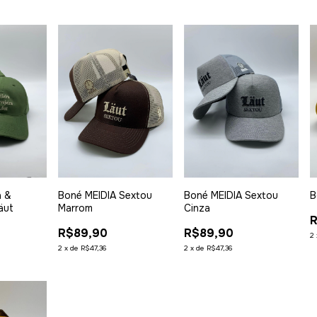
a &
Boné MEIDIA Sextou
Boné MEIDIA Sextou
B
äut
Marrom
Cinza
R$89,90
R$89,90
2
2
x
de
R$47,36
2
x
de
R$47,36