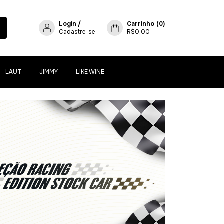
Login
/
Carrinho
(
0
)
Cadastre-se
R$0,00
LÄUT
JIMMY
LIKE WINE