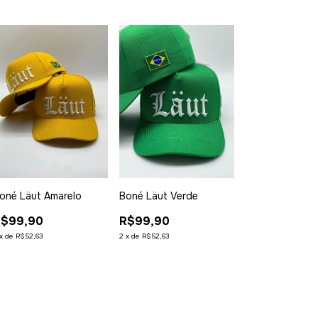
oné Läut Amarelo
Boné Läut Verde
R$99,90
R$99,90
x
de
R$52,63
2
x
de
R$52,63