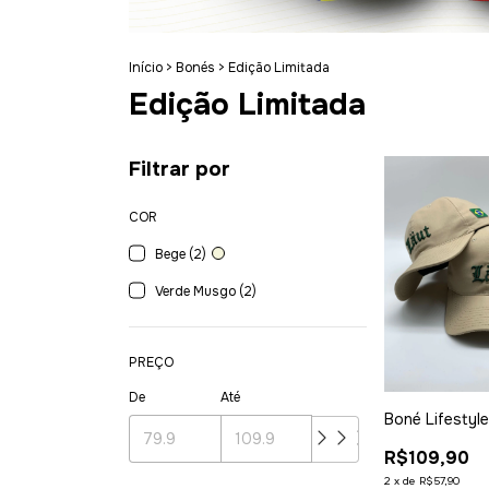
Início
>
Bonés
>
Edição Limitada
Edição Limitada
Filtrar por
COR
Bege (2)
Verde Musgo (2)
PREÇO
De
Até
Boné Lifestyl
R$109,90
2
x
de
R$57,90