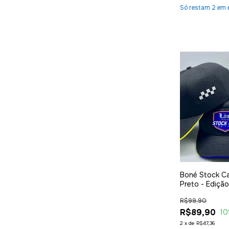
Só restam
2
em 
Boné Stock Ca
Preto - Edição
R$99,90
R$89,90
10
2
x
de
R$47,36