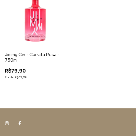
Jimmy Gin - Garrafa Rosa -
750ml
R$79,90
2
x
de
R$42,09