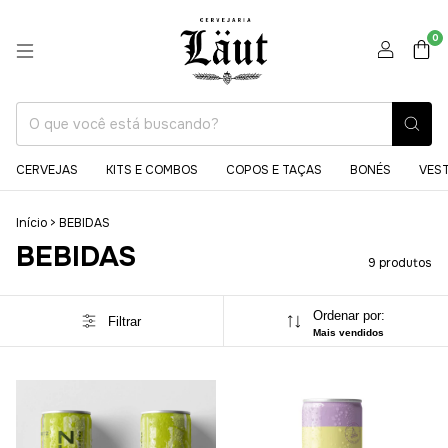
0
CERVEJAS
KITS E COMBOS
COPOS E TAÇAS
BONÉS
VES
Início
>
BEBIDAS
BEBIDAS
9 produtos
Ordenar por:
Filtrar
Mais vendidos