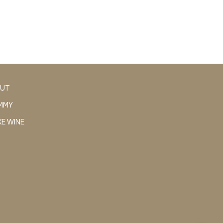
ÄUT
IMMY
KE WINE