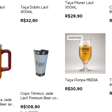
Taça Pilsner Läut
äut
Taça Dublin Läut
C
300mL
400mL
B
R$29,90
R$32,90
R
ESGOTADO
Taça Floripa MEIDIA
T
A
R$30,90
R
Copo Térmico Jade
Läut Premium Beer com
ca Jade
tampa abridor - Branco
Beer sem
R$109,90
 Laranja