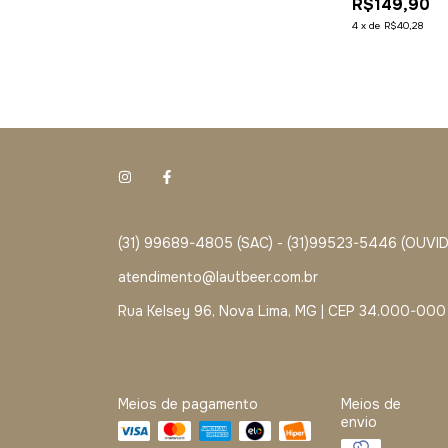
R$149,90
4
x
de
R$40,28
(31) 99689-4805 (SAC) - (31)99523-5446 (OUVI
atendimento@lautbeer.com.br
Rua Kelsey 96, Nova Lima, MG | CEP 34.000-000
Meios de pagamento
Meios de
envio