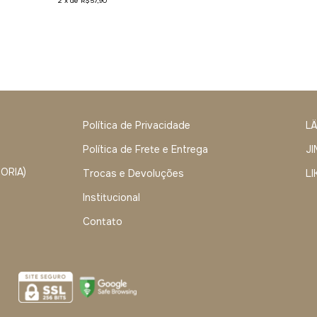
2
x
de
R$57,90
Política de Privacidade
L
Política de Frete e Entrega
J
DORIA)
Trocas e Devoluções
LI
Institucional
Contato