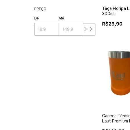
Taça Floripa L
PREÇO
300mL
De
Até
R$29,90
Caneca Térmi
Läut Premium 
tampa 709ml -