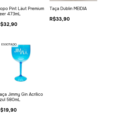
opo Pint Läut Premium
Taça Dublin MEIDIA
eer 473mL
R$33,90
$32,90
ESGOTADO
aça Jimmy Gin Acrílico
zul 580mL
$19,90